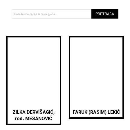
PRETRAGA
Unesite ime osobe ili naziv grada...
ZILKA DERVIŠAGIĆ,
FARUK (RASIM) LEKIĆ
rođ. MEŠANOVIĆ