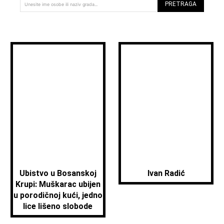
PRETRAGA
Unesite ime osobe ili naziv grada...
Ubistvo u Bosanskoj
Ivan Radić
Krupi: Muškarac ubijen
u porodičnoj kući, jedno
lice lišeno slobode