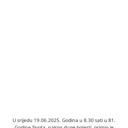
U srijedu 19.06.2025. Godina u 8.30 sati u 81.
Godine života, nakon duge bolesti, primio je