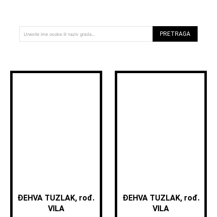
PRETRAGA
Unesite ime osobe ili naziv grada...
ĐEHVA TUZLAK, rođ.
ĐEHVA TUZLAK, rođ.
VILA
VILA