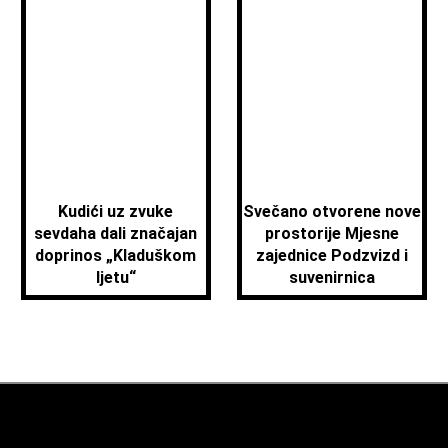
Kudići uz zvuke
Svečano otvorene nove
sevdaha dali značajan
prostorije Mjesne
doprinos „Kladuškom
zajednice Podzvizd i
ljetu“
suvenirnica