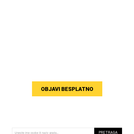
OBJAVI BESPLATNO
PRETRAGA
Unesite ime osobe ili naziv grada...