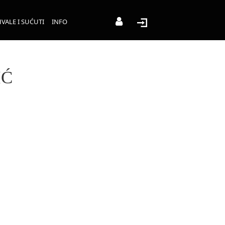
VALE I SUĆUTI
INFO
IĆ