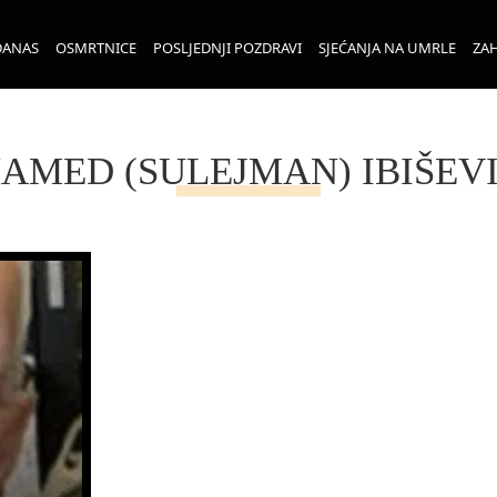
DANAS
OSMRTNICE
POSLJEDNJI POZDRAVI
SJEĆANJA NA UMRLE
ZAH
AMED (SULEJMAN) IBIŠEV