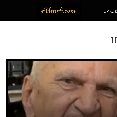
UMRLI 
H