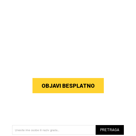
OBJAVI BESPLATNO
PRETRAGA
Unesite ime osobe ili naziv grada...