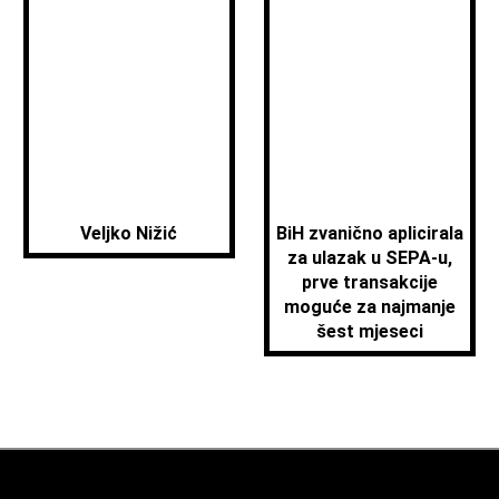
Veljko Nižić
BiH zvanično aplicirala
za ulazak u SEPA-u,
prve transakcije
moguće za najmanje
šest mjeseci