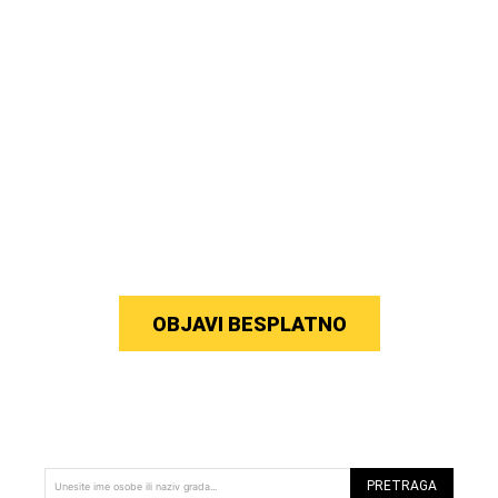
OBJAVI BESPLATNO
PRETRAGA
Unesite ime osobe ili naziv grada...