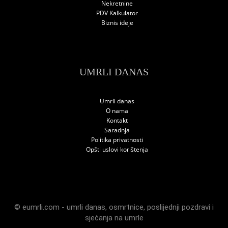
Nekretnine
PDV Kalkulator
Biznis ideje
UMRLI DANAS
Umrli danas
O nama
Kontakt
Saradnja
Politika privatnosti
Opšti uslovi korištenja
© eumrli.com -
umrli danas
,
osmrtnice
,
poslijednji pozdravi
i
sjećanja na umrle