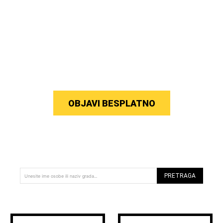
OBJAVI BESPLATNO
PRETRAGA
Unesite ime osobe ili naziv grada...