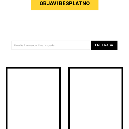
OBJAVI BESPLATNO
PRETRAGA
Unesite ime osobe ili naziv grada...