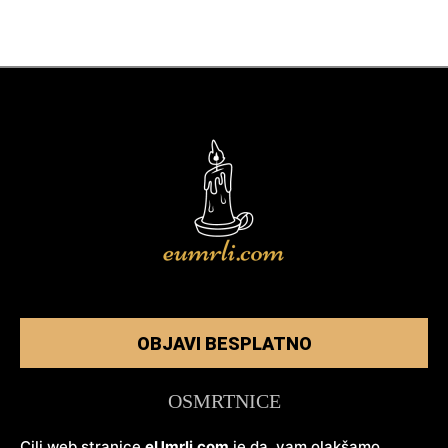
OBJAVI BESPLATNO
OSMRTNICE
Cilj web stranice
eUmrli.com
je da vam olakšamo