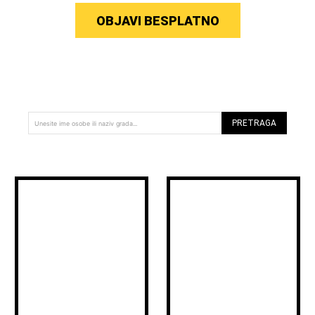
OBJAVI BESPLATNO
PRETRAGA
Unesite ime osobe ili naziv grada...