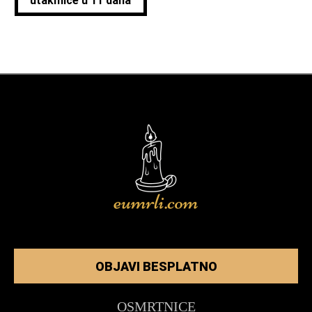
utakmice u 11 dana
OBJAVI BESPLATNO
OSMRTNICE