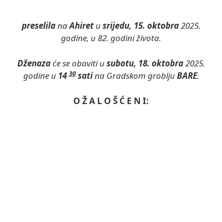
preselila
na
Ahiret
u
srijedu, 15. oktobra
2025.
godine, u 82. godini života.
Dženaza
će se obaviti u
subotu, 18. oktobra
2025.
30
godine u
14
sati
na Gradskom groblju
BARE
.
O Ž A L O Š Ć E N I: