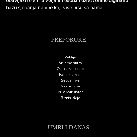
obavijesti o smrti voljenih osoba i da stvorimo digitlanu
bazu sjećanja na one koji više nisu sa nama.
PREPORUKE
Vaktija
Vrijeme sutra
Oglasi za posao
Radio stanice
Sevdalinke
Nekretnine
PDV Kalkulator
Biznis ideje
UMRLI DANAS