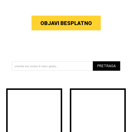
OBJAVI BESPLATNO
PRETRAGA
Unesite ime osobe ili naziv grada...