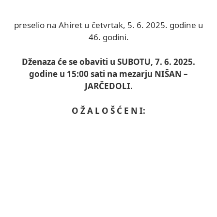
preselio na Ahiret u četvrtak, 5. 6. 2025. godine u
46. godini.
Dženaza će se obaviti u SUBOTU, 7. 6. 2025.
godine u 15:00 sati na mezarju NIŠAN –
JARČEDOLI.
O Ž A L O Š Ć E N I: