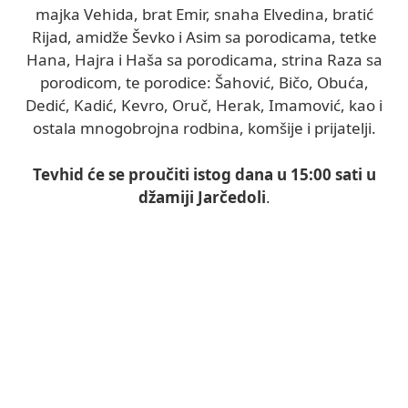
majka Vehida, brat Emir, snaha Elvedina, bratić
Rijad, amidže Ševko i Asim sa porodicama, tetke
Hana, Hajra i Haša sa porodicama, strina Raza sa
porodicom, te porodice: Šahović, Bičo, Obuća,
Dedić, Kadić, Kevro, Oruč, Herak, Imamović, kao i
ostala mnogobrojna rodbina, komšije i prijatelji.
Tevhid će se proučiti istog dana u 15:00 sati u
džamiji Jarčedoli
.