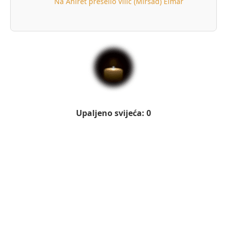
Na Ahiret preselio Vilić (Mirsad) Elmar
Upaljeno svijeća: 0