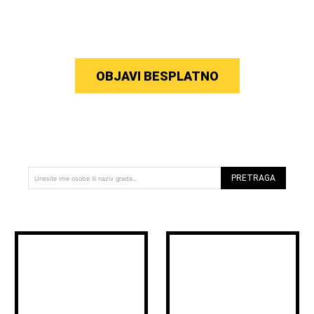
OBJAVI BESPLATNO
PRETRAGA
Unesite ime osobe ili naziv grada...