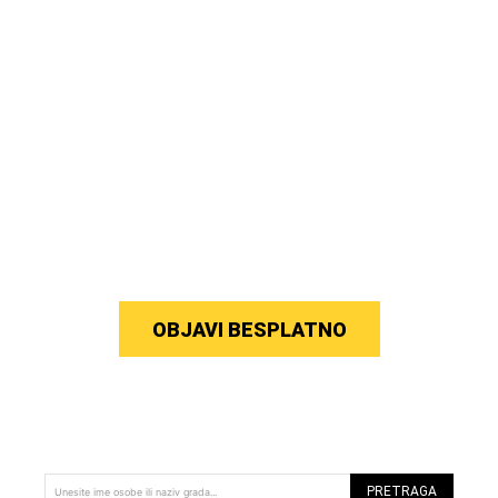
OBJAVI BESPLATNO
PRETRAGA
Unesite ime osobe ili naziv grada...