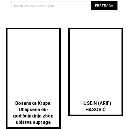
PRETRAGA
Unesite ime osobe ili naziv grada...
Bosanska Krupa:
HUSEIN (ARIF)
Uhapšena 66-
HASOVIĆ
godišnjakinja zbog
ubistva supruga