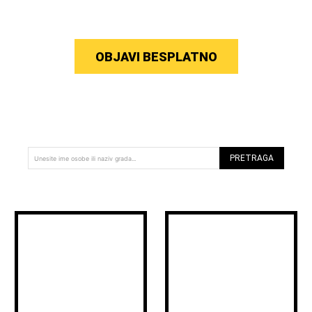
OBJAVI BESPLATNO
PRETRAGA
Unesite ime osobe ili naziv grada...