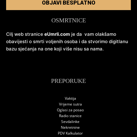
OBJAVI BESPLATNO
OSMRTNICE
Cilj web stranice
eUmrli.com
je da vam olakšamo
obavijesti o smrti voljenih osoba i da stvorimo digitlanu
bazu sjećanja na one koji više nisu sa nama.
PREPORUKE
Vaktija
Vrijeme sutra
Oglasi za posao
Radio stanice
Sevdalinke
Nekretnine
PDV Kalkulator