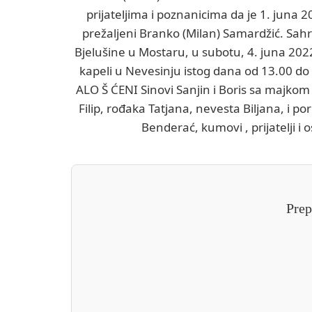
prijateljima i poznanicima da je 1. juna 
prežaljeni Branko (Milan) Samardžić. Sah
Bjelušine u Mostaru, u subotu, 4. juna 2022
kapeli u Nevesinju istog dana od 13.00 do
ALO Š ĆENI Sinovi Sanjin i Boris sa majk
Filip, rođaka Tatjana, nevesta Biljana, i p
Benderać, kumovi , prijatelji i 
Prep