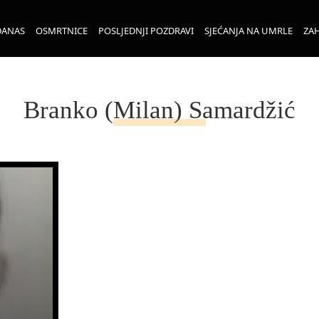
DANAS
OSMRTNICE
POSLJEDNJI POZDRAVI
SJEĆANJA NA UMRLE
ZAH
Branko (Milan) Samardžić