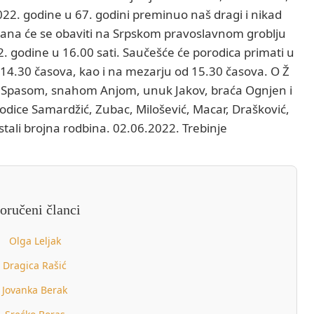
2022. godine u 67. godini preminuo naš dragi i nikad
rana će se obaviti na Srpskom pravoslavnom groblju
. godine u 16.00 sati. Saučešće će porodica primati u
 14.30 časova, kao i na mezarju od 15.30 časova. O Ž
om Spasom, snahom Anjom, unuk Jakov, braća Ognjen i
orodice Samardžić, Zubac, Milošević, Macar, Drašković,
ostali brojna rodbina. 02.06.2022. Trebinje
oručeni članci
Olga Leljak
Dragica Rašić
Jovanka Berak