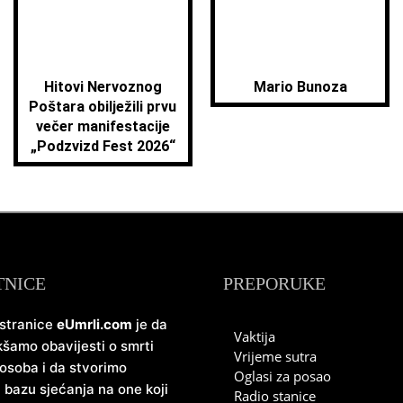
Hitovi Nervoznog
Mario Bunoza
Poštara obilježili prvu
večer manifestacije
„Podzvizd Fest 2026“
TNICE
PREPORUKE
 stranice
eUmrli.com
je da
Vaktija
šamo obavijesti o smrti
Vrijeme sutra
 osoba i da stvorimo
Oglasi za posao
u bazu sjećanja na one koji
Radio stanice