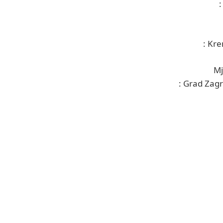
: Kre
Mj
: Grad Zag