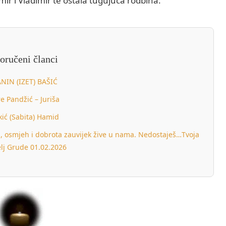
imir i Vladimir te ostala tugujuća rodbina.
oručeni članci
NIN (IZET) BAŠIĆ
re Pandžić – Juriša
kić (Sabita) Hamid
či, osmjeh i dobrota zauvijek žive u nama. Nedostaješ…Tvoja
elj Grude 01.02.2026