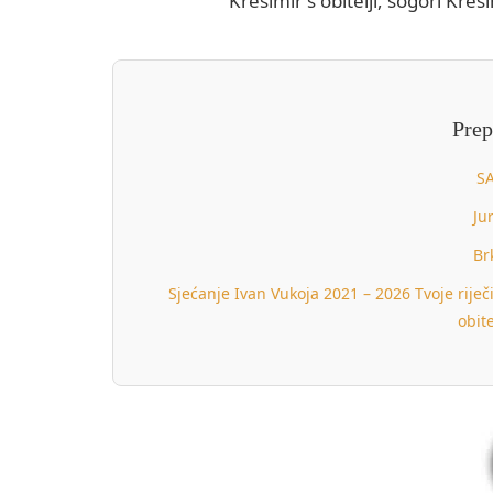
Krešimir s obitelji, šogori Kreš
Prep
SA
Ju
Br
Sjećanje Ivan Vukoja 2021 – 2026 Tvoje rije
obit