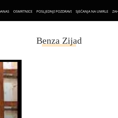
DANAS
OSMRTNICE
POSLJEDNJI POZDRAVI
SJEĆANJA NA UMRLE
ZAH
Benza Zijad