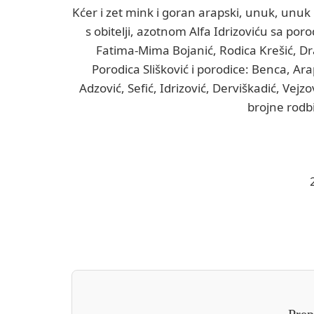
Kćer i zet mink i goran arapski, unuk, unuk
s obitelji, azotnom Alfa Idrizoviću sa po
Fatima-Mima Bojanić, Rodica Krešić, D
Porodica Slišković i porodice: Benca, Ar
Adzović, Sefić, Idrizović, Derviškadić, Vejzo
brojne rodbin