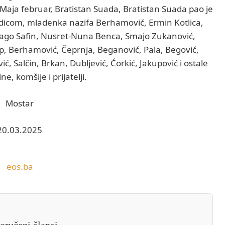
 Maja februar, Bratistan Suada, Bratistan Suada pao je
rodicom, mladenka nazifa Berhamović, Ermin Kotlica,
rago Safin, Nusret-Nuna Benca, Smajo Zukanović,
ap, Berhamović, Čeprnja, Beganović, Pala, Begović,
vić, Salčin, Brkan, Dubljević, Ćorkić, Jakupović i ostale
e, komšije i prijatelji.
Mostar
20.03.2025
eos.ba