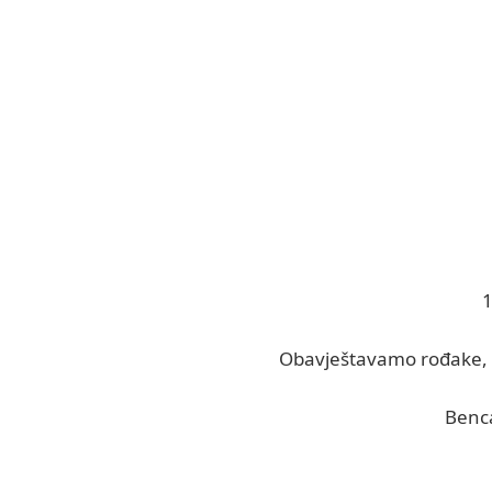
1
Obavještavamo rođake, pr
Benc