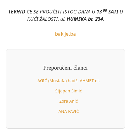
00
TEVHID
ĆE SE PROUČITI ISTOG DANA U
13
SATI
U
KUĆI ŽALOSTI, ul.
HUMSKA br. 234
.
bakije.ba
Preporučeni članci
AGIĆ (Mustafa) hadži AHMET ef.
Stjepan Šimić
Zora Anić
ANA PAVIĆ