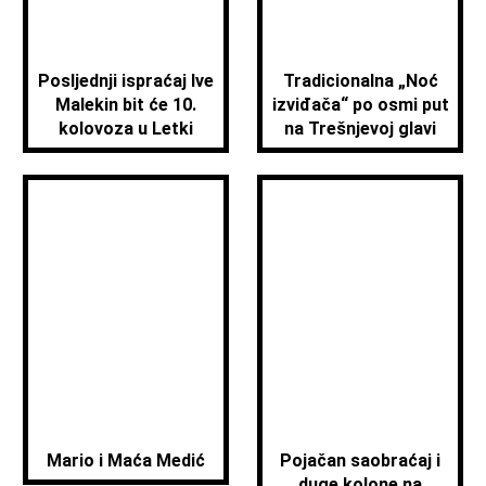
Posljednji ispraćaj Ive
Tradicionalna „Noć
Malekin bit će 10.
izviđača“ po osmi put
kolovoza u Letki
na Trešnjevoj glavi
Mario i Maća Medić
Pojačan saobraćaj i
duge kolone na