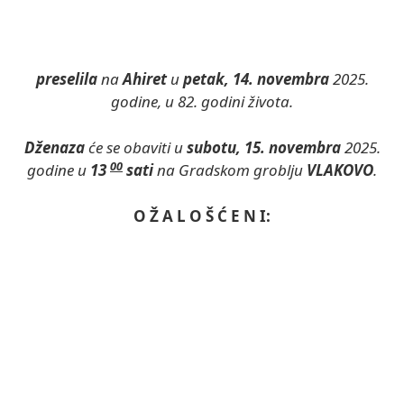
preselila
na
Ahiret
u
petak, 14. novembra
2025.
godine, u 82. godini života.
Dženaza
će se obaviti u
subotu, 15. novembra
2025.
00
godine u
13
sati
na Gradskom groblju
VLAKOVO
.
O Ž A L O Š Ć E N I: