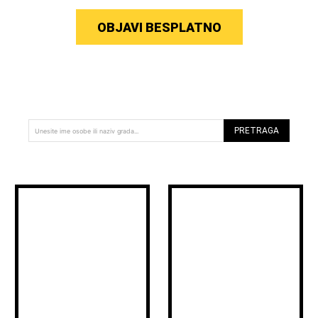
OBJAVI BESPLATNO
PRETRAGA
Unesite ime osobe ili naziv grada...