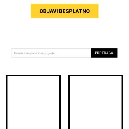
OBJAVI BESPLATNO
PRETRAGA
Unesite ime osobe ili naziv grada...