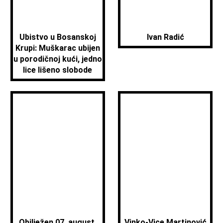
Ubistvo u Bosanskoj
Ivan Radić
Krupi: Muškarac ubijen
u porodičnoj kući, jedno
lice lišeno slobode
Obilježen 07. august,
Vinko-Vice Martinović