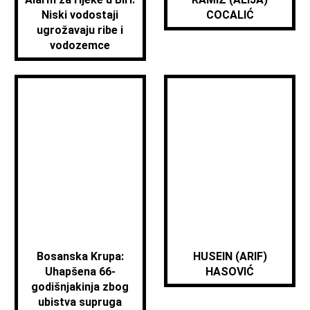
Niski vodostaji
COCALIĆ
ugrožavaju ribe i
vodozemce
Bosanska Krupa:
HUSEIN (ARIF)
Uhapšena 66-
HASOVIĆ
godišnjakinja zbog
ubistva supruga