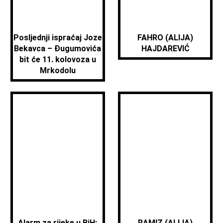
Posljednji ispraćaj Joze
FAHRO (ALIJA)
Bekavca – Đugumovića
HAJDAREVIĆ
bit će 11. kolovoza u
Mrkodolu
Alarm za rijeke u BiH:
RAMIZ (ALIJA)