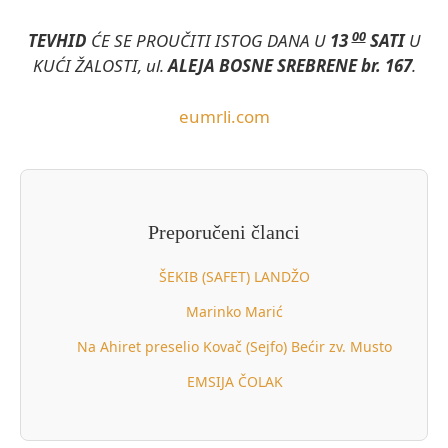
00
TEVHID
ĆE SE PROUČITI ISTOG DANA U
13
SATI
U
KUĆI ŽALOSTI, ul.
ALEJA BOSNE SREBRENE br. 167
.
eumrli.com
Preporučeni članci
ŠEKIB (SAFET) LANDŽO
Marinko Marić
Na Ahiret preselio Kovač (Sejfo) Bećir zv. Musto
EMSIJA ČOLAK