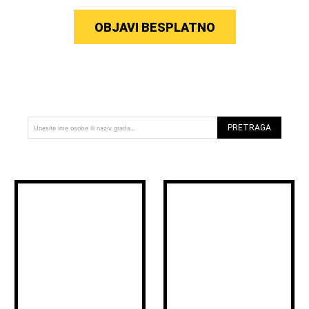
OBJAVI BESPLATNO
PRETRAGA
Unesite ime osobe ili naziv grada...