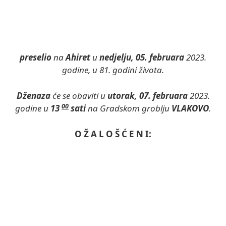
preselio
na
Ahiret
u
nedjelju, 05. februara
2023.
godine, u 81. godini života.
Dženaza
će se obaviti u
utorak, 07. februara
2023.
00
godine u
13
sati
na Gradskom groblju
VLAKOVO
.
O Ž A L O Š Ć E N I: