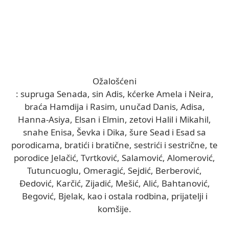
Ožalošćeni
: supruga Senada, sin Adis, kćerke Amela i Neira,
braća Hamdija i Rasim, unučad Danis, Adisa,
Hanna-Asiya, Elsan i Elmin, zetovi Halil i Mikahil,
snahe Enisa, Ševka i Dika, šure Sead i Esad sa
porodicama, bratići i bratične, sestrići i sestrične, te
porodice Jelačić, Tvrtković, Salamović, Alomerović,
Tutuncuoglu, Omeragić, Sejdić, Berberović,
Đedović, Karčić, Zijadić, Mešić, Alić, Bahtanović,
Begović, Bjelak, kao i ostala rodbina, prijatelji i
komšije.