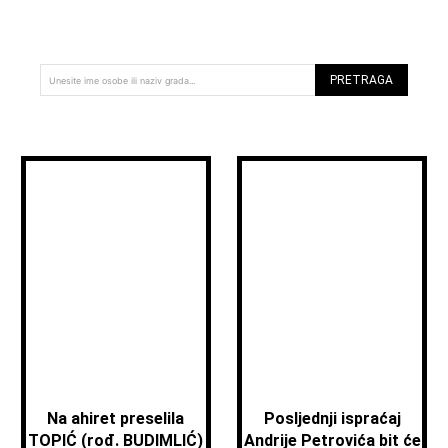
PRETRAGA
Unesite ime osobe ili naziv grada...
Na ahiret preselila
Posljednji ispraćaj
TOPIĆ (rođ. BUDIMLIĆ)
Andrije Petrovića bit će