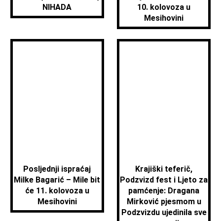
NIHADA
10. kolovoza u
Mesihovini
Posljednji ispraćaj
Krajiški teferič,
Milke Bagarić – Mile bit
Podzvizd fest i Ljeto za
će 11. kolovoza u
pamćenje: Dragana
Mesihovini
Mirković pjesmom u
Podzvizdu ujedinila sve