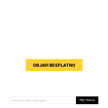
OBJAVI BESPLATNO
PRETRAGA
Unesite ime osobe ili naziv grada...