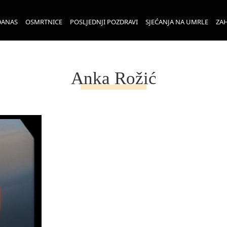
DANAS
OSMRTNICE
POSLJEDNJI POZDRAVI
SJEĆANJA NA UMRLE
ZAH
Anka Rožić