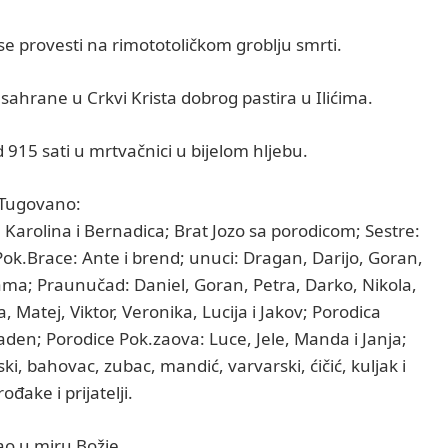
e provesti na rimototoličkom groblju smrti.
ahrane u Crkvi Krista dobrog pastira u Ilićima.
 915 sati u mrtvačnici u bijelom hljebu.
Tugovano:
: Karolina i Bernadica; Brat Jozo sa porodicom; Sestre:
ok.Brace: Ante i brend; unuci: Dragan, Darijo, Goran,
cama; Praunučad: Daniel, Goran, Petra, Darko, Nikola,
, Matej, Viktor, Veronika, Lucija i Jakov; Porodica
den; Porodice Pok.zaova: Luce, Jele, Manda i Janja;
iski, bahovac, zubac, mandić, varvarski, ćičić, kuljak i
ođake i prijatelji.
ao u miru Božje.