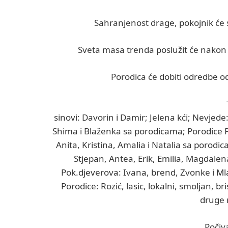
Sahranjenost drage, pokojnik će s
Sveta masa trenda poslužit će nakon s
Porodica će dobiti odredbe od
sinovi: Davorin i Damir; Jelena kći; Nevjede
Shima i Blaženka sa porodicama; Porodice P
Anita, Kristina, Amalia i Natalia sa porodi
Stjepan, Antea, Erik, Emilia, Magdalena
Pok.djeverova: Ivana, brend, Zvonke i Mla
Porodice: Rozić, lasic, lokalni, smoljan, br
druge r
Počiv