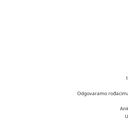
1
Odgovaramo rođacima i
Ank
U