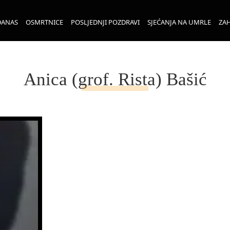
DANAS
OSMRTNICE
POSLJEDNJI POZDRAVI
SJEĆANJA NA UMRLE
ZAH
Anica (grof. Rista) Bašić