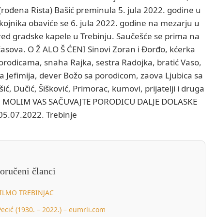
 (rođena Rista) Bašić preminula 5. jula 2022. godine u
ojnika obaviće se 6. jula 2022. godine na mezarju u
red gradske kapele u Trebinju. Saučešće se prima na
asova. O Ž ALO Š ĆENI Sinovi Zoran i Đorđo, kćerka
porodicama, snaha Rajka, sestra Radojka, bratić Vaso,
a Jefimija, dever Božo sa porodicom, zaova Ljubica sa
ć, Dučić, Šišković, Primorac, kumovi, prijatelji i druga
NO! MOLIM VAS SAČUVAJTE PORODICU DALJE DOLASKE
05.07.2022. Trebinje
oručeni članci
ILMO TREBINJAC
Pecić (1930. – 2022.) – eumrli.com