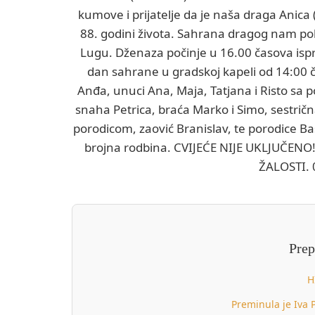
kumove i prijatelje da je naša draga Anica
88. godini života. Sahrana dragog nam pok
Lugu. Dženaza počinje u 16.00 časova isp
dan sahrane u gradskoj kapeli od 14:00 č
Anđa, unuci Ana, Maja, Tatjana i Risto sa 
snaha Petrica, braća Marko i Simo, sestričn
porodicom, zaović Branislav, te porodice Baši
brojna rodbina. CVIJEĆE NIJE UKLJUČE
ŽALOSTI. 
Prep
H
Preminula je Iva 