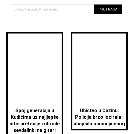
PRETRAGA
Unesite ime osobe ili naziv grada...
Spoj generacija u
Ubistvo u Cazinu:
Kudićima uz najljepše
Policija brzo locirala i
interpretacije i obrade
uhapsila osumnjičenog
sevdalinki na gitari