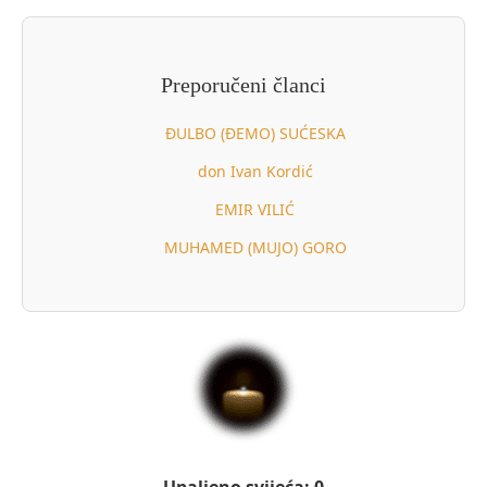
Preporučeni članci
ĐULBO (ĐEMO) SUĆESKA
don Ivan Kordić
EMIR VILIĆ
MUHAMED (MUJO) GORO
Upaljeno svijeća: 0