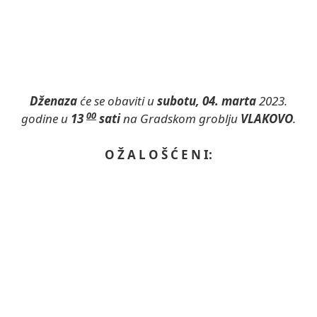
Dženaza
će se obaviti u
subotu, 04. marta
2023.
00
godine u
13
sati
na Gradskom groblju
VLAKOVO
.
O Ž A L O Š Ć E N I: