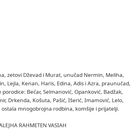
na, zetovi Dževad i Murat, unučad Nermin, Meliha,
, Lejla, Kenan, Haris, Edina, Adis i Azra, praunučad,
 te porodice: Bećar, Selmanović, Opanković, Badžak,
mir, Drkenda, Košuta, Pašić, Išerić, Imamović, Lelo,
i ostala mnogobrojna rodbina, komšije i prijatelji.
ALEJHA RAHMETEN VASIAH