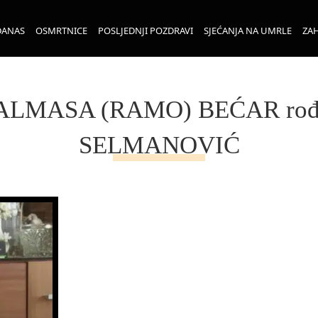
DANAS
OSMRTNICE
POSLJEDNJI POZDRAVI
SJEĆANJA NA UMRLE
ZAH
ALMASA (RAMO) BEĆAR rođ
SELMANOVIĆ