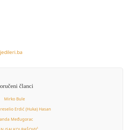
jedileri.ba
oručeni članci
Mirko Bule
reselio Erdić (Huka) Hasan
anda Međugorac
N (SALKO) BAŠOVIĆ