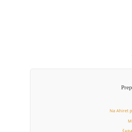
Prep
Na Ahiret p
M
ŠABA