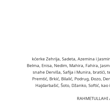
kćerke Zehrija, Sadeta, Azemina i Jasmi
Belma, Enisa, Nedim, Mahira, Fahira, Jasmin
snahe Derviša, Safija i Munira, bratići,
Premtić, Brkić, Bilalić, Podrug, Đozo, De
Hajdarbašić, Šoto, Džanko, Softić, kao 
RAHMETULLAHI 