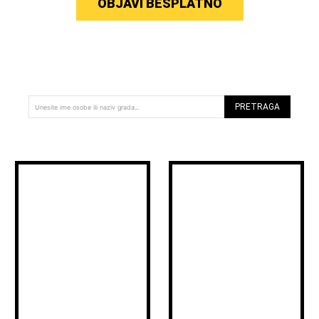
OBJAVI BESPLATNO
PRETRAGA
Unesite ime osobe ili naziv grada...