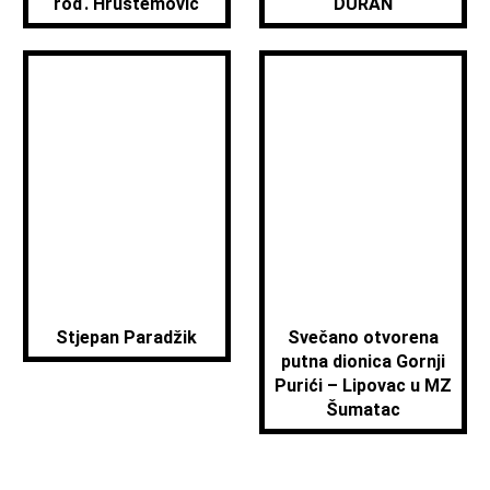
rođ. Hrustemović
DURAN
Stjepan Paradžik
Svečano otvorena
putna dionica Gornji
Purići – Lipovac u MZ
Šumatac