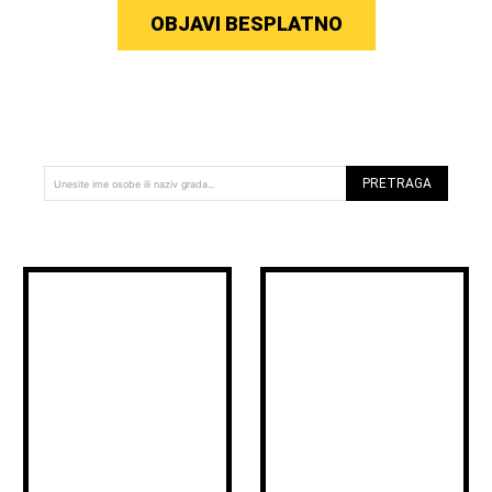
OBJAVI BESPLATNO
PRETRAGA
Unesite ime osobe ili naziv grada...